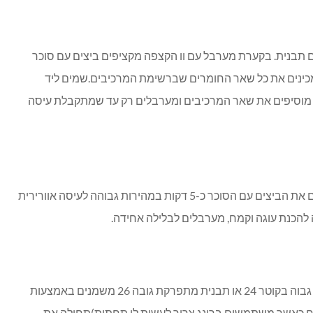
16 מעלות ומשמנים תבנית. בקערת מערבל עם וו הקצפה מקציפים ביצים עם סוכר
הזה מכינים את כל שאר החומרים שברשימת המרכיבים.שמים ליד
נמיכים מהירות, מוסיפים את שאר המרכיבים ומערבלים רק עד שמתקבלת עיסה
2. בקערת מערבל עם וו הקצפה מקציפים את הביצים עם הסוכר כ-5 דקות במהירות גבוהה לעיסה אוורירית
ה להכנת עוגה וקמח, מערבלים לבלילה אחידה.
אחרי שהכנו את 2 הבלילות לוקחים רינג גבוה בקוטר 24 או תבנית מתפרקת גובה 26 משמנים באמצעות
כוח כאשר משתמשים ברינג צריך לעשות לו תחתית)תחילה את