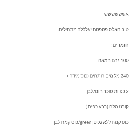
אשששששש
טוב חאלס פטפטת יאלללה מתחילים:
חומרים
:
100 גרם חמאה
240 מל מים רותחים (כוס מידה )
2 כפיות סוכר חום/לבן
קורט מלח (רבע כפית )
כוס קמח ללא גלוטן green/כוס קמח לבן