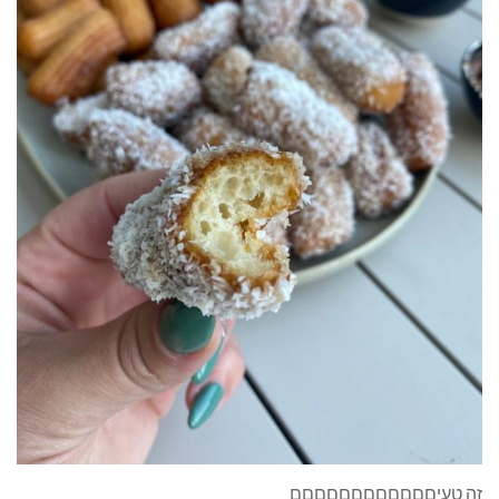
זה טעיםםםםםםםםםםםם