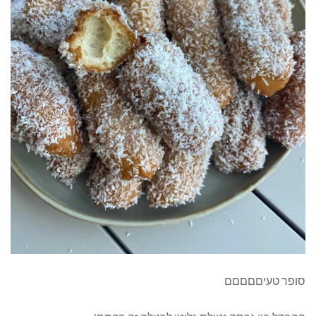
סופר טעיםםםםם