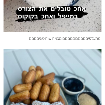
ומתעלפיםםםםםםםםםם מכמה שזה טעיםםםם