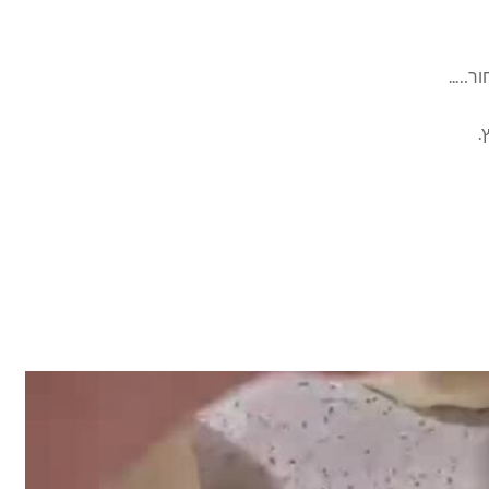
ור…..
.