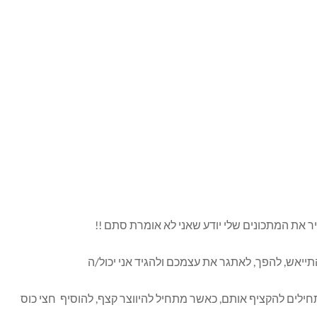
יר את המתכונים שלי יודע שאני לא אומרת סתם !!
ייאש, להפך, לאתגר את עצמכם ולהגיד אני יכול/ה
שמים 3 חלבונים ומתחילים להקציף אותם, כאשר מתחיל להיווצר קצף, להוסיף חצי כוס