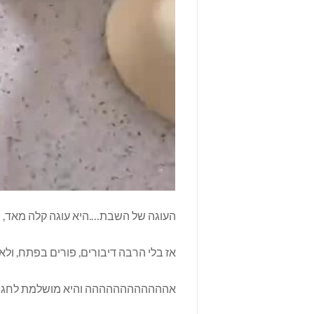
העוגה של השבת….היא עוגה קלה מאד, ה
אז בלי הרבה דיבורים, פורים בפתח, ול
אהההההההההההה והיא מושלמת לחג פסח 