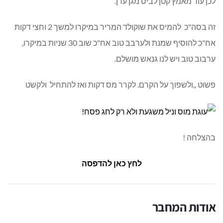
לכן עוד מאמץ קטן לביס מגן עדן.
זה בסה"כ להמיס את שוקולד המריר במיקרו למשך 2 וחצי דקות
אח"כ להוסיף שמנת ולערבב טוב אח"כ שוב 30 שניות במיקרו,
ערבוב טוב ויש לנו גנאש מושלם.
פשוט ,,ולשפוך על הקרם. לקרר מס דקות ואז להתחיל ולקשט
בהצלחה !
לחץ כאן להדפסה
אודות המחבר