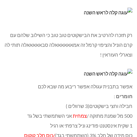
רק תזכרו להרטיב את הבישקוטים טוב טוב כי השילוב שלהם עם
קרם הוניל והציפוי קרמל זה אמאאאאאאלה סבאאאאאלה תותי לה
וצארלי העזראין !
אפשר בתבנית עגולה אפשר ריבוע מה שבא לכם
חומרים
:
חבילה וחצי בישקוטים(3 שרוולים )
500 מל שמנת מתוקה /
צמחית
אני השתמשתי בשל גד
1 שקית אינסטנט פודינג וניל צרפתי או רגיל
כוס מידה של חלב 3% (השתמשתי בגד)
/כוס חלב קוקוס