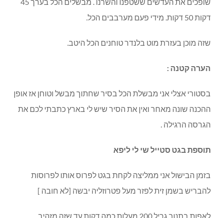
שופכים את העדשים ששטפנו והשרנו . מבשלים הכל בערך 45
דקות 50 דקות. מידי פעם מערבבים הכל.
שזה מוכן בעזרת מוט בלנדר טוחנים הכל היטב.
הערה קטנה :
בסטורי אצלי אני מבשלת הכל בסיר שחתוך מבשל וטוחן אז אופן
ההכנה שונה מאחר ואין את הסיר שיש לי בארץ כתבתי לכם את
הגרסה הרגילה .
תוספת בגט סטייל שי לי ליפא
בזמן הבישול אני ממליצה לקחת בגט לפרוס אותו לפרוסות
להבריש בשמן זית לפזר מעל פטרוזליה יבשה [לא חובה ]
לאפות בתנור גריל 200 מעלות כמה דקות עד שזה מזהיב.