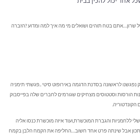
ל אחד יכול להכין בבית
ל שרון…אתם בטח תוהים ושואלים מי מה איך למה ומדוע ?הזברה
 נפגשנו לראשונה בסדנת הדגמה באירופוט סיטי ..פגשתי תימניה
נות הורסות וסטטוסים מצחיקים שגורמים לחברים שלה בפייסבוק
 הקונדטוריה.
לי ללחמניות והגברת המוכשרת,ועוד איזה מוכשרת כנסו אליה
מתכון אבל שינתה פרט אחד חשוב…החליפה את הקמח הלבן בקמח