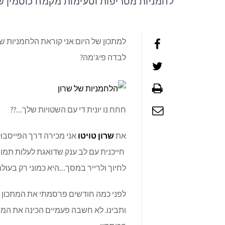
לחמניות מטריפות וטעימות מקמח כוסמין שכ
למתכון של היום אני קוראת הלחמניות ש
לבדה פיג'מה?
חחח נו יונית די עם השטויות שלך…??
את
שרון טויטו
אני מכירה דרך הפייסבוק
חייכנית עם לב ענק שדואגת לעלות תמו
לחיוך ולרייר במסך…היא כמוני רק בעולם
לפני כמה חודשים פרסמתי את המתכון ש
ותבינו. לא חשבה פעמיים הכינה את ה