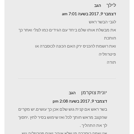
לילך
הגב
דצמבר 9, 2017 בשעה 7:01 am
לגבי הבשר ראש
את מבשלת אותו שלם ביחד עם הגידים כמו לצלי ואחר כך
חותכת
ואת רושמת להכניס ירק האם הכונה לכוסברה או
פיטרוזליה
תודה
יונית צוקרמן
הגב
דצמבר 9, 2017 בשעה 2:08 pm
בשר ראש אם קנית גוש שלם אכן כך עושים.יש מקרים
שהקצב מראש חותך לכל ואז שימוש בסיר לחץ .יחסוך
לך את התהליך .
אני שמה כוסברה מי שלא אוהב ישים פטרוזליה ויש