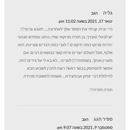
גליה
הגב
ינואר 17, 2021 בשעה 11:02 pm
היי יונית, קניתי את הספר שלך לאחרונה…, תענוג צרוף!!!
יש לבעלי (אברך, בן תורה מרוקאי שחי, כותב ומחדש מנהגי
יהדות מרוקו כמה תיקונים ? לגבי כמה דברים שציינת, הוא
אלוף, מכל העולם יוצרים איתו קשר בנושאים רבים. אם
מעניין אותך, בשמחה!!!) לעניינו .. לא בא לי על גידים ?וזה,
אפשר להסתפק בבשר ראש? רוצה להכין לשבוע הבא
להילולת רבי יצחק אבוחצירא… אשמח לתשובה מהירה.
תודה תודה!!!
ספיר חגג
הגב
ספטמבר 9, 2021 בשעה 9:07 am