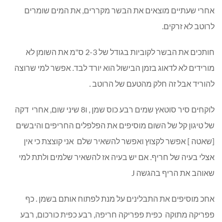
אחרי שעתיים מוצאים את הבשר מקררים, את המים שומרים
לרוטב לא זרקים.
חותכים את הבשר לקוביות בגודל של 2-3 ס"מ את השומן לא
מורידים לא לדאוג בזמן הבישול הוא יורד לבד. אפשר למי שרוצה
להוריד אבל זה חלק מהטעם של הרוטב .
לוקחים סיר סוטאץ שמים רבע כוס שמן , ו8 שיני שום, אחרי דקה
של טיגון קל של השום מוסיפים את הפלפלים החריפים והיבשים
[שאטה ] אפשר לקצוץ ואפשר להשאיר שלם אני קוצצת כי אין
אצלי בעיה של חריף. אם יש בעיה אז להשאיר שלמים ולתת למי
שאוהב את הריף בהגשה J
אחכ מוסיפים את התבלינים על מנת לפתוח אותם בשמן . כף
פפריקה מתוקה כפית פפריקה חריפה, רבע כפית כורכום, רבע