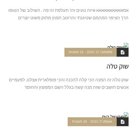
אמאאאאאאאאאא איזה טעים זה! תעלפת זה פה . השילוב של הטופו
הרך הציפוי המהמם שטיגנתי והרוטב חמוץ מתוק פשוט יוצרים
קרא עוד ←
ספטמבר 12, 2020
22 תגובות
שוק טלה
שוק טלה זה המנה הכי קלה להכנה והכי פופלארית אצלנו. לפעמיים
אנשים חושבים שזה מנה קשה בגלל השם המפוצץ והחוסר
קרא עוד ←
אוגוסט 11, 2020
28 תגובות