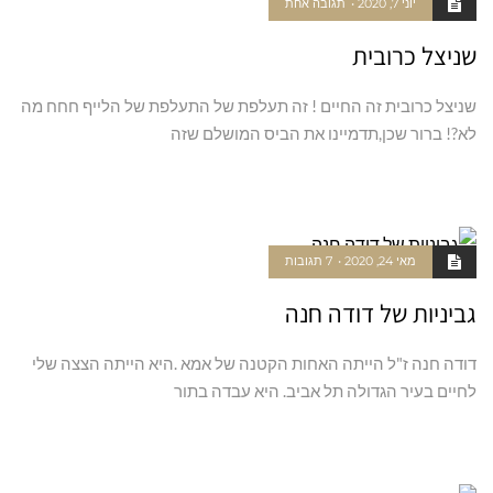
יוני 7, 2020
תגובה אחת
שניצל כרובית
שניצל כרובית זה החיים ! זה תעלפת של התעלפת של הלייף חחח מה
לא?! ברור שכן,תדמיינו את הביס המושלם שזה
קרא עוד ←
מאי 24, 2020
7 תגובות
גביניות של דודה חנה
דודה חנה ז"ל הייתה האחות הקטנה של אמא .היא הייתה הצצה שלי
לחיים בעיר הגדולה תל אביב. היא עבדה בתור
קרא עוד ←