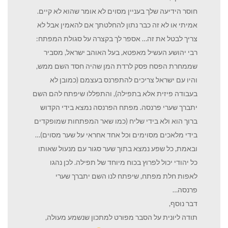
חוסר הידיעה שלך בעניין מסוים לא אומר שהוא לא קיים.
אמיתי או לא זה כבר נתון להחלטתך אם להאמין אבל לא
צריך לבטל את זה… אספר לך בקצרה על סגולת המפתח:
רבי יהושע העשיל מאפטא, בעל האוהב ישראל, מסביר
שממחרת הפסח פסק לרדת המן שהיה חסד השם ממש,
והיו עם ישראל צריכים להתפרנס בעצמם (כמובן לא
בעבודה פיזית אלא בתפילה), והתפללו שיפתח להם השם
יתברך שערי פרנסה. מפתח הפרנסה נמצא בידי הקדוש
ברוך הוא ולא בידי שליח (כמו שאר המפתחות שמופקדים
בידי מלאכים מסוימים וכל אחד אחראי על שער מסוים)…
ובאמת, כל שפע נמצא בתוך שער סגור עם מנעול שאותו
כל יהודי יכול לפרוץ בכוח מיוחד של תפילה. לכן נהגו
לאפות חלת מפתח, שיפתח לנו השם יתברך שערי
פרנסה…
דבר נוסף,
תודה ליונית על הסבר מפורט למתכון שנשמע מעולה,