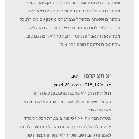
וואו יוסי…במקום להגיד תודה ל יונית המקסימה ….אני
מאוהבת בה.כל החיים זה סיפורים.סיפורים שאחרים
מספרים ושאתה מספר לעצמך.נתנו מתכון עם מסורת. כל
הפייס מלא בלחם מפתח.אני פעם ראשונה רואה.לא
מכירה את זה.אבל זה נחמד .רוצה קח.לא רוצה גם טוב…
שבת שלום ופרנסה טובה בבריאות
יונית צוקרמן
הגב
אפריל 13, 2018 בשעה 4:24 pm
רחל יקירה אני לא נעלבת מתגובות כאלה ! זה
הסיפור שלי זה הבלוג שלי .ואף אחד לא ישנה אותי
ואת מי שאני .
מטרת הבלוג היא לא סיפורים מטרת הבלוג לעודד
אנשים לבשל,להצליח,להלחם באוכל המתועש.לגרום
לאמהות להבין שבישול זה לא קשה והתמורה של