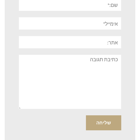
שם:*
אימייל*
אתר:
תגובה